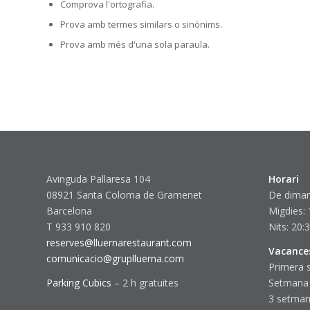
Comprova l'ortografia.
Prova amb termes similars o sinònims.
Prova amb més d'una sola paraula.
Avinguda Pallaresa 104
Horari
08921 Santa Coloma de Gramenet
De dimar
Barcelona
Migdies: 
T 933 910 820
Nits: 20:
reserves@lluernarestaurant.com
Vacance
comunicacio@gruplluerna.com
Primera 
Parking Cubics
– 2 h gratuites
Setmana
3 setmane