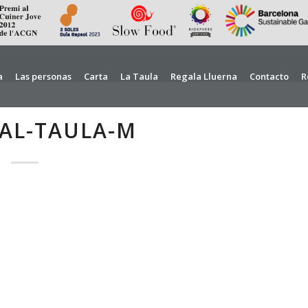
a
Las personas
Carta
La Taula
Regala Lluerna
Contacto
R
AL-TAULA-M