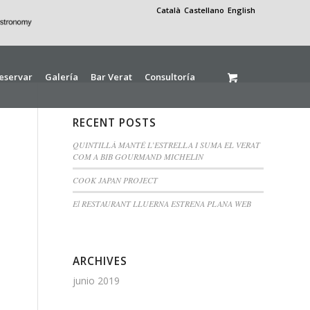
Català
Castellano
English
eservar
Galería
Bar Verat
Consultoría
RECENT POSTS
QUINTILLÀ MANTÉ L’ESTRELLA I SUMA EL VERAT
COM A BIB GOURMAND MICHELIN
COOK JAPAN PROJECT
El RESTAURANT LLUERNA ESTRENA PLANA WEB
ARCHIVES
junio 2019