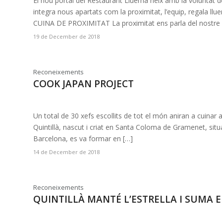
El nou portal del Restaurant Lluerna neix amb la voluntat de 
integra nous apartats com la proximitat, l’equip, regala l
CUINA DE PROXIMITAT La proximitat ens parla del nostre 
19 de December de 2018
Reconeixements
COOK JAPAN PROJECT
Un total de 30 xefs escollits de tot el món aniran a cuinar 
Quintillà, nascut i criat en Santa Coloma de Gramenet, situ
Barcelona, es va formar en […]
14 de December de 2018
Reconeixements
QUINTILLÀ MANTÉ L’ESTRELLA I SUMA 