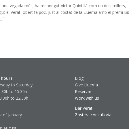
i, una vegada més, ha reconegut Víctor Quintillà com un dels millors,
ut el Verat, obert fa poc, just al costat de la Lluerna amb el premi Bi
[…]
 hours
Blog
sday to Saturday
Give Lluerna
:30h to 15:30h
Reservar
0:30h to 22:30h
Work with us
Bar Verat
k of January
Zostera consultoria
in August