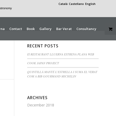
Català
Castellano
English
rna
Contact
Book
Gallery
Bar Verat
Consultancy
RECENT POSTS
El RESTAURANT LLUERNA ESTRENA PLANA WEB
COOK JAPAN PROJECT
QUINTILLÀ MANTÉ L’ESTRELLA I SUMA EL VERAT
COM A BIB GOURMAND MICHELIN
ARCHIVES
December 2018