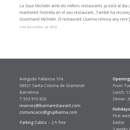
La Guia Michelin amb els millors restaurants ja està al dia 
mantenint l’estrella en el seu restaurant, També ha reconeg
Gourmand Michelin. El restaurant Lluerna renova any rere 
3 de December de 2018
Avinguda Pallaresa 104
Opening
08921 Santa Coloma de Gramenet
From Tue
Barcelona
Lunch: 13
T 933 910 820
Dinner: 2
reserves@lluernarestaurant.com
Holidays
comunicacio@gruplluerna.com
First wee
Parking Cubics
– 2 h free
Easter
3 weeks 