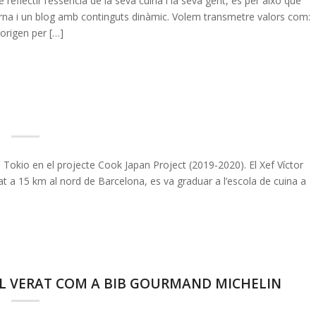
reflectir l’essència de la seva cuina i la seva gent, és per això que
luerna i un blog amb continguts dinàmic. Volem transmetre valors com:
origen per […]
a Tokio en el projecte Cook Japan Project (2019-2020). El Xef Víctor
at a 15 km al nord de Barcelona, es va graduar a l’escola de cuina a
EL VERAT COM A BIB GOURMAND MICHELIN