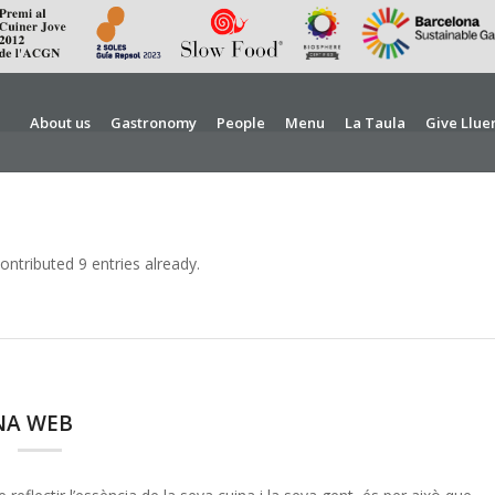
About us
Gastronomy
People
Menu
La Taula
Give Llue
ontributed 9 entries already.
NA WEB