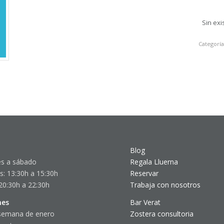
Sin exi
Categorí
Blog
s a sábado
Regala Lluerna
s: 13:30h a 15:30h
Reservar
20:30h a 22:30h
Trabaja con nosotros
nes
Bar Verat
semana de enero
Zostera consultoria