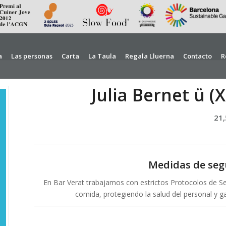
a
Las personas
Carta
La Taula
Regala Lluerna
Contacto
R
Julia Bernet ü (X
21
Medidas de seg
En Bar Verat trabajamos con estrictos Protocolos de Seg
comida, protegiendo la salud del personal y g