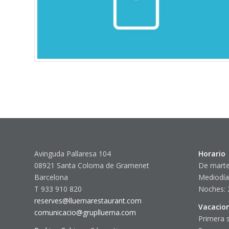
Avinguda Pallaresa 104
Horario
08921 Santa Coloma de Gramenet
De marte
Barcelona
Mediodía
T 933 910 820
Noches: 
reserves@lluernarestaurant.com
Vacacio
comunicacio@gruplluerna.com
Primera 