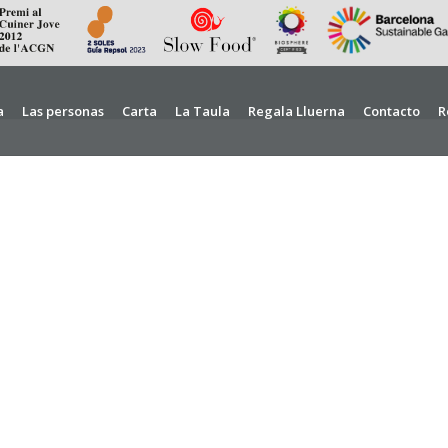
a
Las personas
Carta
La Taula
Regala Lluerna
Contacto
R