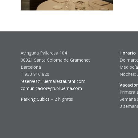
Avinguda Pallaresa 104
Horario
08921 Santa Coloma de Gramenet
De marte
Barcelona
Mediodía
T 933 910 820
Noches: 
reserves@lluernarestaurant.com
Vacacio
comunicacio@gruplluerna.com
Primera 
Parking Cubics
– 2 h gratis
Semana 
3 semana