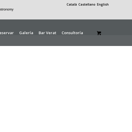
Català
Castellano
English
eservar
Galería
Bar Verat
Consultoría