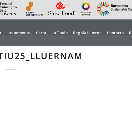
a
Las personas
Carta
La Taula
Regala Lluerna
Contacto
R
TIU25_LLUERNAM