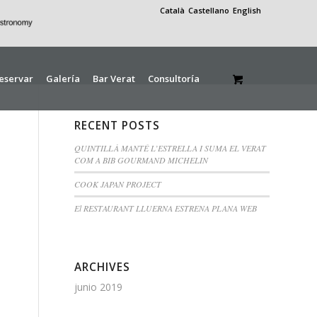
Català
Castellano
English
eservar
Galería
Bar Verat
Consultoría
RECENT POSTS
QUINTILLÀ MANTÉ L’ESTRELLA I SUMA EL VERAT
COM A BIB GOURMAND MICHELIN
COOK JAPAN PROJECT
El RESTAURANT LLUERNA ESTRENA PLANA WEB
ARCHIVES
junio 2019