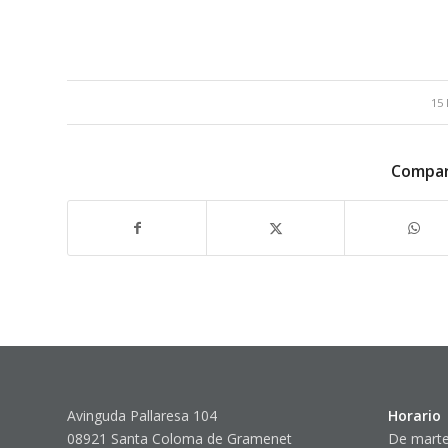
15 
Compar
Avinguda Pallaresa 104
Horario
08921 Santa Coloma de Gramenet
De marte