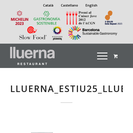
Català
Castellano
English
LLUERNA_ESTIU25_LLUE