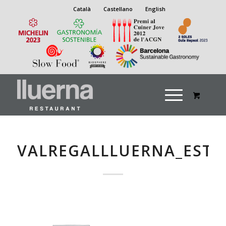
Català
Castellano
English
VALREGALLLUERNA_ESTI