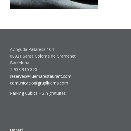
Avinguda Pallaresa 104
08921 Santa Coloma de Gramenet
Barcelona
T 933 910 820
reserves@lluernarestaurant.com
comunicacio@gruplluerna.com
Parking Cubics
– 2 h gratuites
Horari