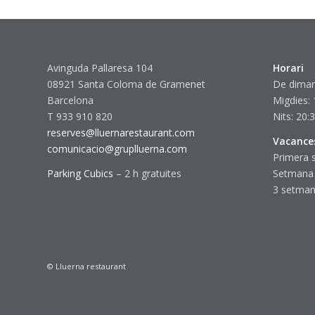
Avinguda Pallaresa 104
Horari
08921 Santa Coloma de Gramenet
De dimar
Barcelona
Migdies: 
T 933 910 820
Nits: 20:
reserves@lluernarestaurant.com
Vacance
comunicacio@gruplluerna.com
Primera 
Parking Cubics
– 2 h gratuites
Setmana
3 setmane
© Lluerna restaurant