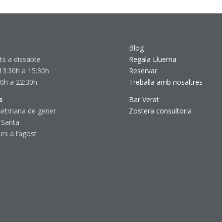
Blog
ts a dissabte
Regala Lluerna
13:30h a 15:30h
Reservar
30h a 22:30h
Treballa amb nosaltres
s
Bar Verat
setmana de gener
Zostera consultoria
 Santa
s a l’agost