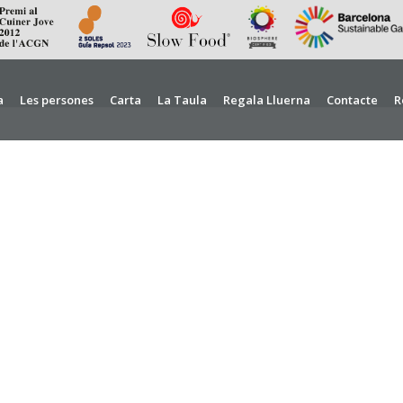
a
Les persones
Carta
La Taula
Regala Lluerna
Contacte
R