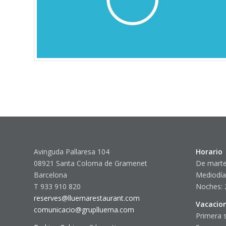
Avinguda Pallaresa 104
Horario
08921 Santa Coloma de Gramenet
De marte
Barcelona
Mediodía
T 933 910 820
Noches: 
reserves@lluernarestaurant.com
Vacacio
comunicacio@gruplluerna.com
Primera 