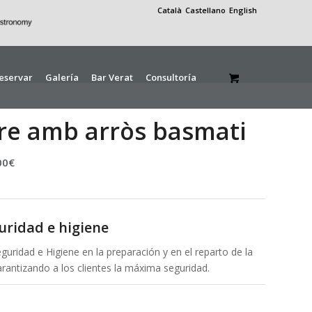
Català
Castellano
English
eservar
Galería
Bar Verat
Consultoría
tre amb arròs basmati
00
€
uridad e higiene
uridad e Higiene en la preparación y en el reparto de la
arantizando a los clientes la máxima seguridad.