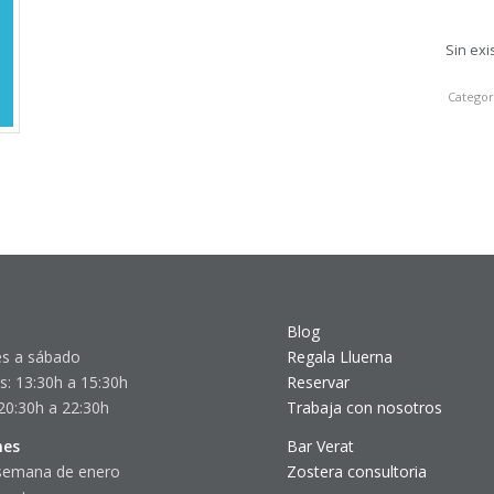
Sin exi
Categor
Blog
s a sábado
Regala Lluerna
s: 13:30h a 15:30h
Reservar
20:30h a 22:30h
Trabaja con nosotros
nes
Bar Verat
semana de enero
Zostera consultoria