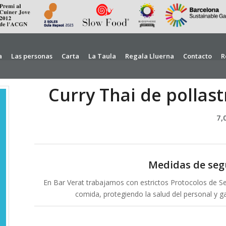
a
Las personas
Carta
La Taula
Regala Lluerna
Contacto
R
Curry Thai de pollas
7,
Medidas de seg
En Bar Verat trabajamos con estrictos Protocolos de Seg
comida, protegiendo la salud del personal y g