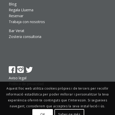
Blog
Regala Lluerna
Reservar
Trabaja con nosotros
Bar Verat
Zostera consultoria
Aviso legal
Política de privacidad
Aquest lloc web utilitza cookies pròpies i de tercers per recollir
informació estadística per poder millorar i personalitzar la teva
experiència oferint-te continguts que t'interessin. Si segueixes
navegant, considerem que acceptes la seva instal·lació i ús.
OK
Saber-ne més