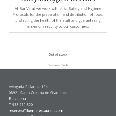
At Bar Verat we work with strict Safety and Hygiene
Protocols for the preparation and distribution of food,
protecting the health of the staff and guaranteeing
maximum security to our customers.
Out of stock
Category:
Carta
Avinguda Pallaresa 104
08921 Santa Coloma de Gramenet
Barcelona
T 933 910 820
reserves@lluernarestaurant.com