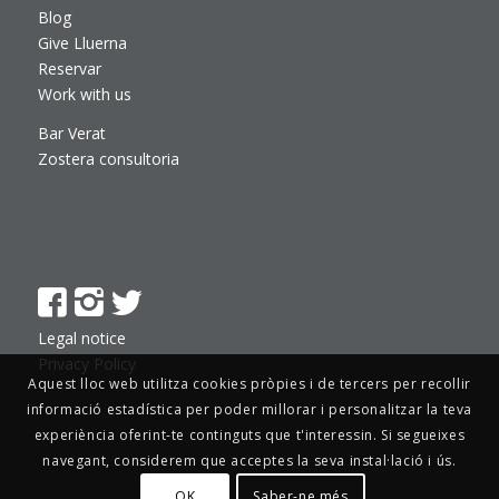
Blog
Give Lluerna
Reservar
Work with us
Bar Verat
Zostera consultoria
Legal notice
Privacy Policy
Aquest lloc web utilitza cookies pròpies i de tercers per recollir
informació estadística per poder millorar i personalitzar la teva
experiència oferint-te continguts que t'interessin. Si segueixes
navegant, considerem que acceptes la seva instal·lació i ús.
OK
Saber-ne més