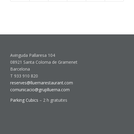
Avinguda Pallaresa 104
08921 Santa Coloma de Gramenet
Barcelona
T 933 910 820
reserves@lluernarestaurant.com
comunicacio@gruplluerna.com
Parking Cubics
– 2 h gratuites