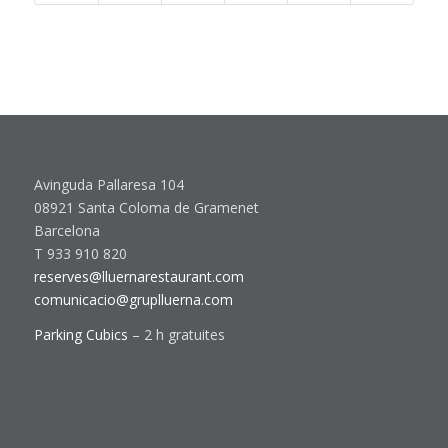
Avinguda Pallaresa 104
08921 Santa Coloma de Gramenet
Barcelona
T 933 910 820
reserves@lluernarestaurant.com
comunicacio@gruplluerna.com
Parking Cubics
– 2 h gratuites