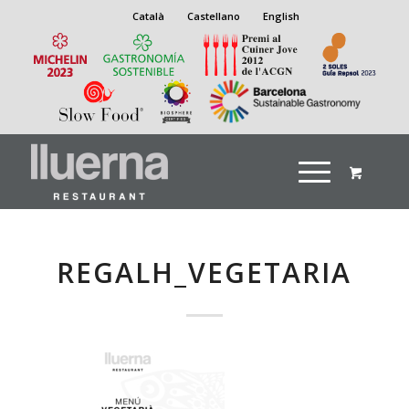
Català
Castellano
English
REGALH_VEGETARIA