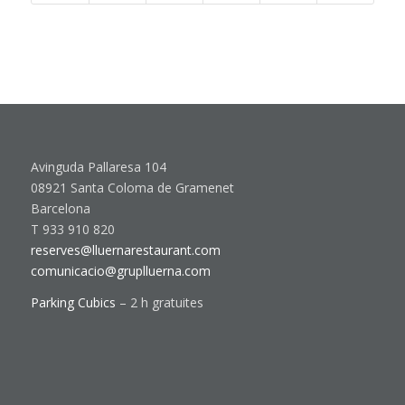
Avinguda Pallaresa 104
08921 Santa Coloma de Gramenet
Barcelona
T 933 910 820
reserves@lluernarestaurant.com
comunicacio@gruplluerna.com
Parking Cubics
– 2 h gratuites