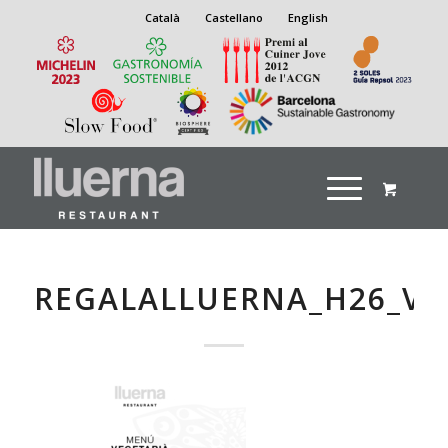
Català
Castellano
English
REGALALLUERNA_H26_VE