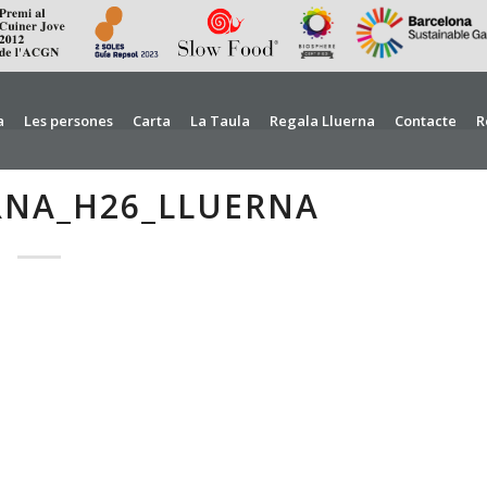
a
Les persones
Carta
La Taula
Regala Lluerna
Contacte
R
RNA_H26_LLUERNA