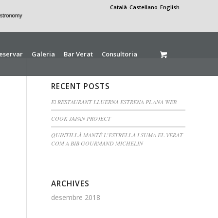
Català
Castellano
English
eservar
Galeria
Bar Verat
Consultoria
RECENT POSTS
El RESTAURANT LLUERNA ESTRENA PLANA WEB
COOK JAPAN PROJECT
QUINTILLÀ MANTÉ L’ESTRELLA I SUMA EL VERAT
COM A BIB GOURMAND MICHELIN
ARCHIVES
desembre 2018