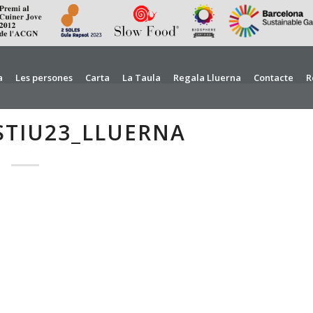
a
Les persones
Carta
La Taula
Regala Lluerna
Contacte
R
STIU23_LLUERNA