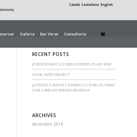
Català
Castellano
English
eservar
Galeria
Bar Verat
Consultoria
RECENT POSTS
El RESTAURANT LLUERNA ESTRENA PLANA WEB
COOK JAPAN PROJECT
QUINTILLÀ MANTÉ L’ESTRELLA I SUMA EL VERAT
COM A BIB GOURMAND MICHELIN
ARCHIVES
desembre 2018