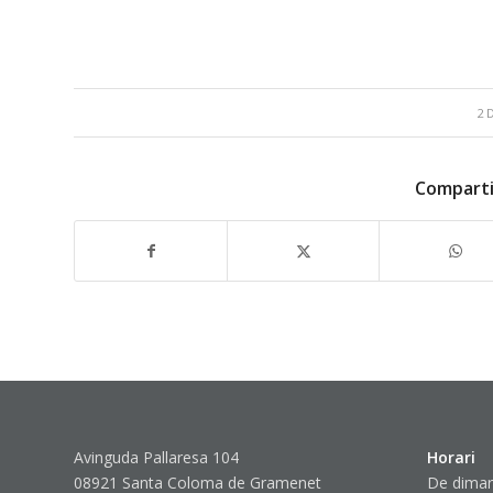
2 
Comparti
Avinguda Pallaresa 104
Horari
08921 Santa Coloma de Gramenet
De dimar