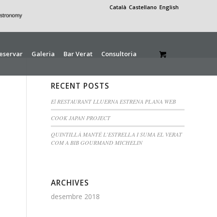
Català
Castellano
English
eservar
Galeria
Bar Verat
Consultoria
RECENT POSTS
El RESTAURANT LLUERNA ESTRENA PLANA WEB
COOK JAPAN PROJECT
QUINTILLÀ MANTÉ L’ESTRELLA I SUMA EL VERAT
COM A BIB GOURMAND MICHELIN
ARCHIVES
desembre 2018