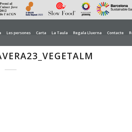
a
Les persones
Carta
La Taula
Regala Lluerna
Contacte
R
AVERA23_VEGETALM