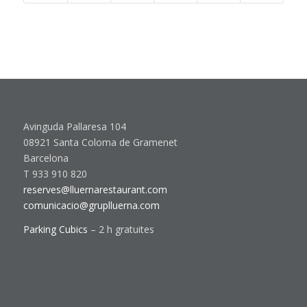
Avinguda Pallaresa 104
08921 Santa Coloma de Gramenet
Barcelona
T 933 910 820
reserves@lluernarestaurant.com
comunicacio@gruplluerna.com
Parking Cubics
– 2 h gratuites