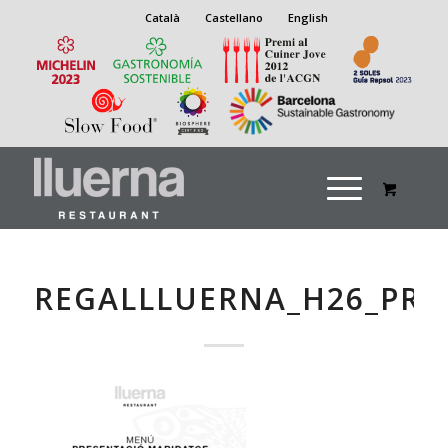
Català
Castellano
English
REGALLLUERNA_H26_PRE