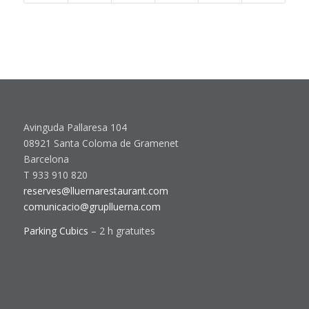
Avinguda Pallaresa 104
08921 Santa Coloma de Gramenet
Barcelona
T 933 910 820
reserves@lluernarestaurant.com
comunicacio@gruplluerna.com
Parking Cubics
– 2 h gratuites