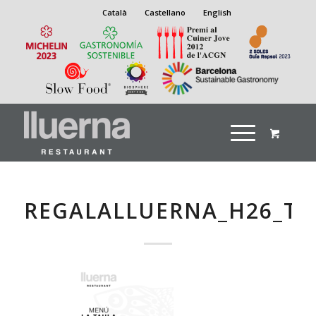
Català
Castellano
English
REGALALLUERNA_H26_TA