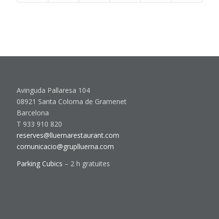
Avinguda Pallaresa 104
08921 Santa Coloma de Gramenet
Barcelona
T 933 910 820
reserves@lluernarestaurant.com
comunicacio@gruplluerna.com
Parking Cubics
– 2 h gratuites