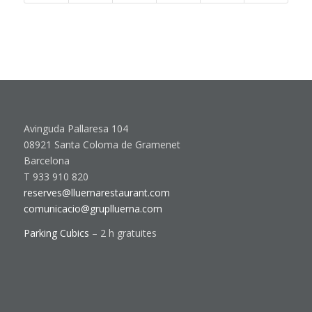
Avinguda Pallaresa 104
08921 Santa Coloma de Gramenet
Barcelona
T 933 910 820
reserves@lluernarestaurant.com
comunicacio@gruplluerna.com
Parking Cubics
– 2 h gratuites