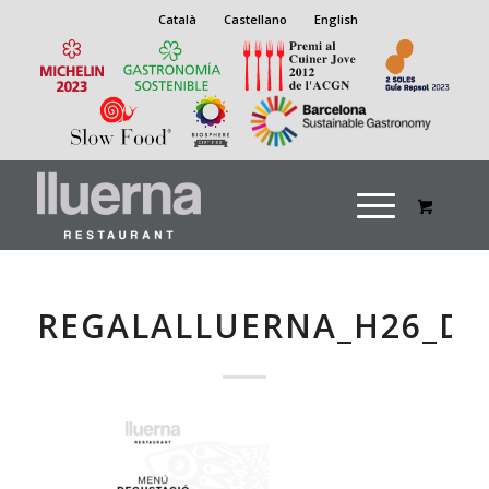
Català
Castellano
English
REGALALLUERNA_H26_DE