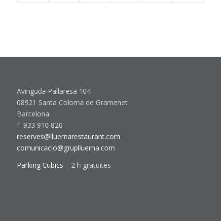
Avinguda Pallaresa 104
08921 Santa Coloma de Gramenet
Barcelona
T 933 910 820
reserves@lluernarestaurant.com
comunicacio@gruplluerna.com
Parking Cubics
– 2 h gratuites