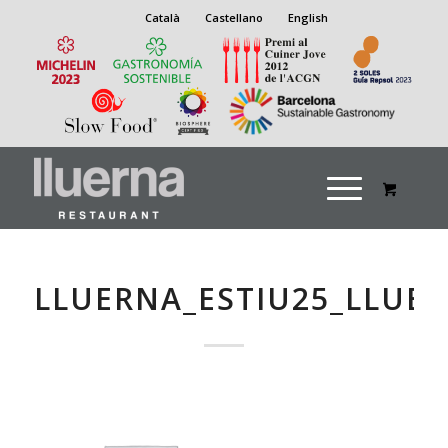
Català
Castellano
English
LLUERNA_ESTIU25_LLUE