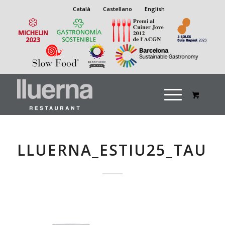
Català
Castellano
English
LLUERNA_ESTIU25_TAUL