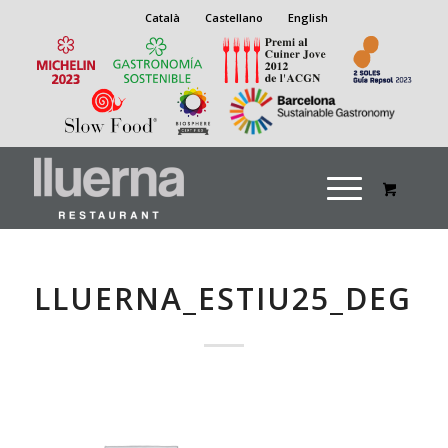
Català
Castellano
English
LLUERNA_ESTIU25_DEGU