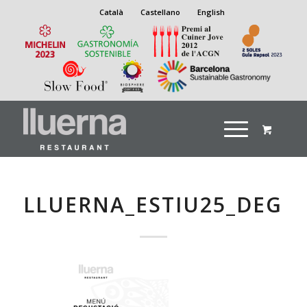
Català
Castellano
English
LLUERNA_ESTIU25_DEGU