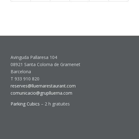
Avinguda Pallaresa 104
08921 Santa Coloma de Gramenet
Barcelona
T 933 910 820
reserves@lluernarestaurant.com
comunicacio@gruplluerna.com
Parking Cubics
– 2 h gratuites