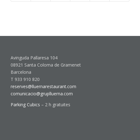
Avinguda Pallaresa 104
08921 Santa Coloma de Gramenet
Barcelona
T 933 910 820
reserves@lluernarestaurant.com
comunicacio@gruplluerna.com
Parking Cubics
– 2 h gratuites