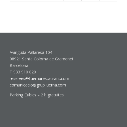
Avinguda Pallaresa 104
08921 Santa Coloma de Gramenet
Barcelona
T 933 910 820
reserves@lluernarestaurant.com
comunicacio@gruplluerna.com
Parking Cubics
– 2 h gratuites