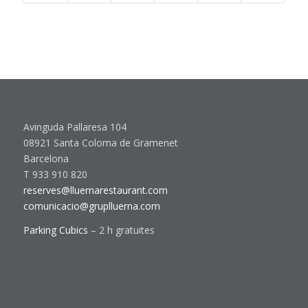
Avinguda Pallaresa 104
08921 Santa Coloma de Gramenet
Barcelona
T 933 910 820
reserves@lluernarestaurant.com
comunicacio@gruplluerna.com
Parking Cubics
– 2 h gratuites