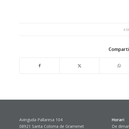
6 D
Comparti
Avinguda Pallaresa 104
Horari
08921 Santa Coloma de Gramenet
De dimar