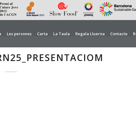
a
Les persones
Carta
La Taula
Regala Lluerna
Contacte
R
RN25_PRESENTACIOM