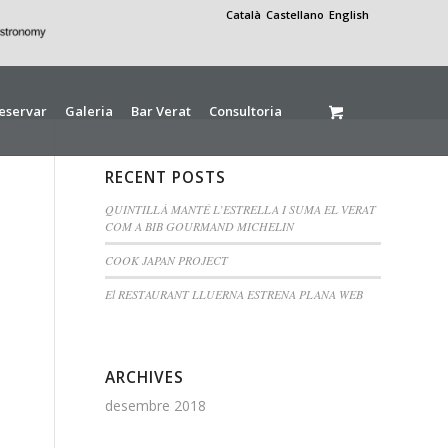
Català
Castellano
English
eservar
Galeria
Bar Verat
Consultoria
RECENT POSTS
QUINTILLÀ MANTÉ L’ESTRELLA I SUMA EL VERAT
COM A BIB GOURMAND MICHELIN
COOK JAPAN PROJECT
El RESTAURANT LLUERNA ESTRENA PLANA WEB
ARCHIVES
desembre 2018