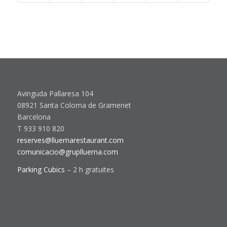
Avinguda Pallaresa 104
08921 Santa Coloma de Gramenet
Barcelona
T 933 910 820
reserves@lluernarestaurant.com
comunicacio@gruplluerna.com
Parking Cubics
– 2 h gratuites