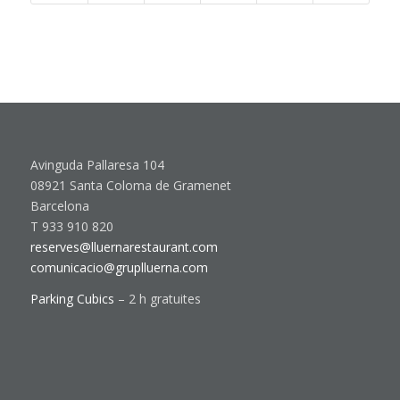
Avinguda Pallaresa 104
08921 Santa Coloma de Gramenet
Barcelona
T 933 910 820
reserves@lluernarestaurant.com
comunicacio@gruplluerna.com
Parking Cubics
– 2 h gratuites