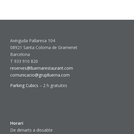
Avinguda Pallaresa 104
08921 Santa Coloma de Gramenet
Barcelona
T 933 910 820
reserves@lluernarestaurant.com
comunicacio@gruplluerna.com
Parking Cubics
– 2 h gratuites
Horari
De dimarts a dissabte