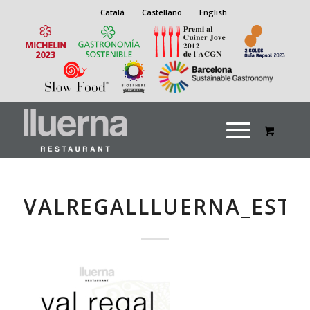
Català
Castellano
English
VALREGALLLUERNA_ESTI