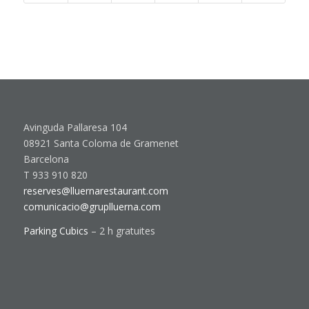
Avinguda Pallaresa 104
08921 Santa Coloma de Gramenet
Barcelona
T 933 910 820
reserves@lluernarestaurant.com
comunicacio@gruplluerna.com
Parking Cubics
– 2 h gratuites