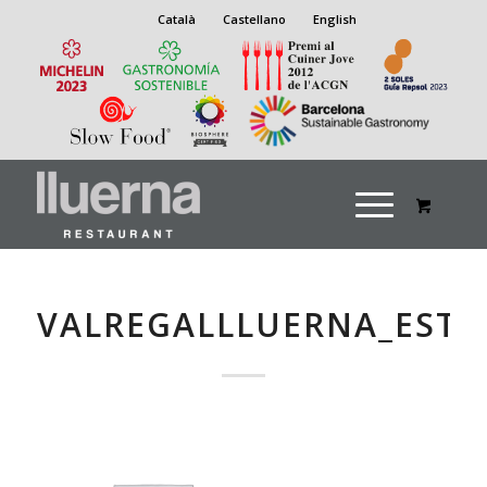
Català
Castellano
English
VALREGALLLUERNA_ESTI