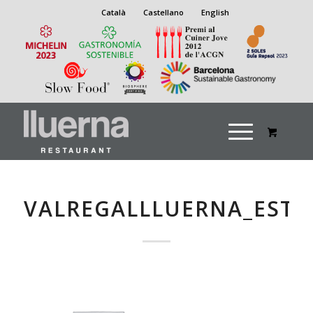
Català
Castellano
English
VALREGALLLUERNA_ESTI