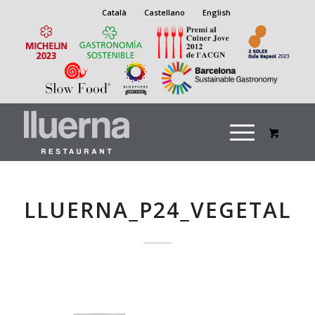
Català
Castellano
English
LLUERNA_P24_VEGETALM