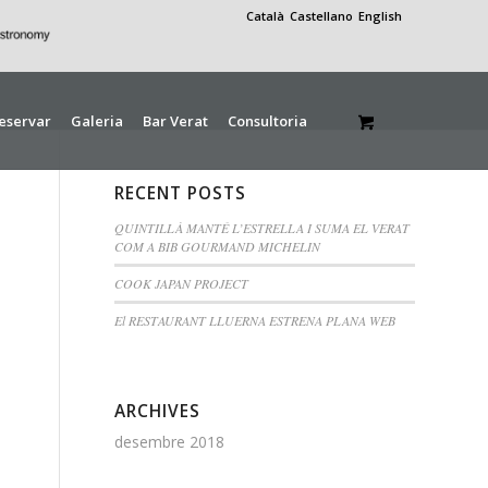
Català
Castellano
English
eservar
Galeria
Bar Verat
Consultoria
RECENT POSTS
QUINTILLÀ MANTÉ L’ESTRELLA I SUMA EL VERAT
COM A BIB GOURMAND MICHELIN
COOK JAPAN PROJECT
El RESTAURANT LLUERNA ESTRENA PLANA WEB
ARCHIVES
desembre 2018