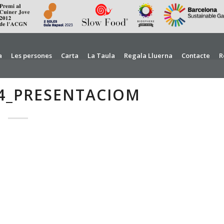
a
Les persones
Carta
La Taula
Regala Lluerna
Contacte
R
4_PRESENTACIOM