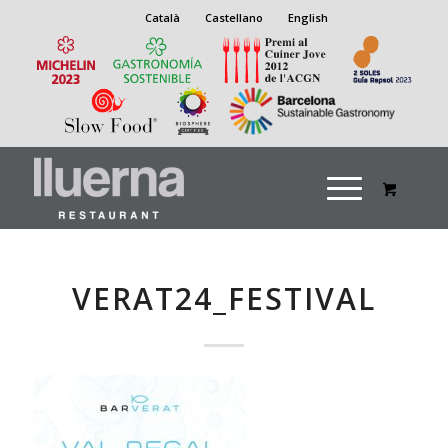
Català
Castellano
English
VERAT24_FESTIVAL