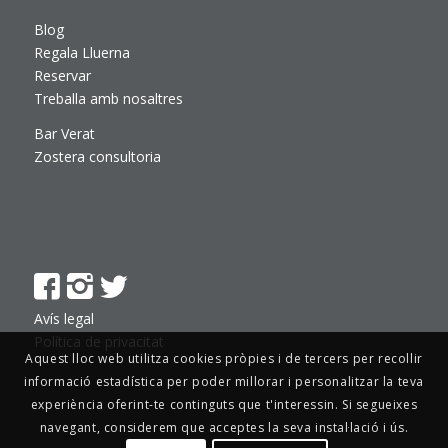
Blog
Regala Lluerna
Reservar
Treballa amb nosaltres
Bar Verat
Zostera consultoria
Avís legal
Política de privacitat
Aquest lloc web utilitza cookies pròpies i de tercers per recollir
informació estadística per poder millorar i personalitzar la teva
experiència oferint-te continguts que t'interessin. Si segueixes
navegant, considerem que acceptes la seva instal·lació i ús.