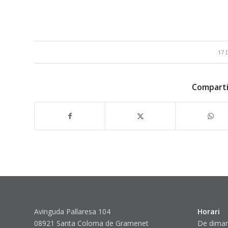
17 
Comparti
Avinguda Pallaresa 104
Horari
08921 Santa Coloma de Gramenet
De dimar