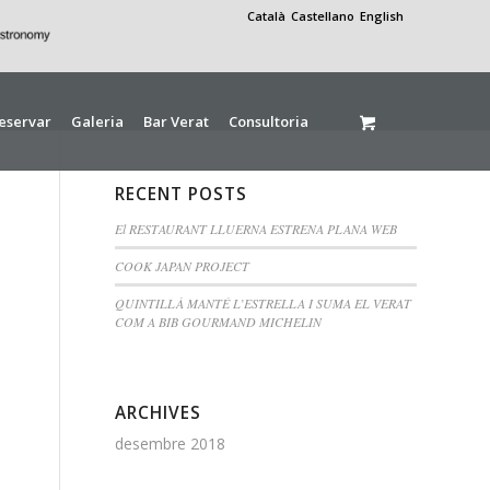
Català
Castellano
English
eservar
Galeria
Bar Verat
Consultoria
RECENT POSTS
El RESTAURANT LLUERNA ESTRENA PLANA WEB
COOK JAPAN PROJECT
QUINTILLÀ MANTÉ L’ESTRELLA I SUMA EL VERAT
COM A BIB GOURMAND MICHELIN
ARCHIVES
desembre 2018