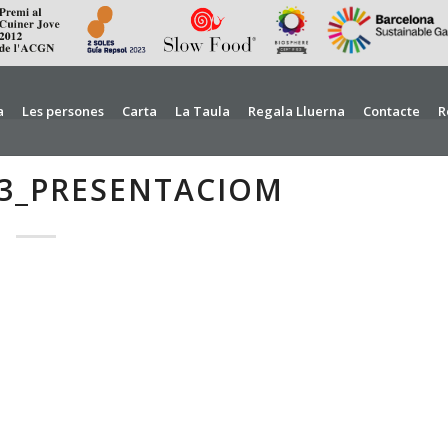
a
Les persones
Carta
La Taula
Regala Lluerna
Contacte
R
3_PRESENTACIOM