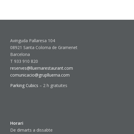
Avinguda Pallaresa 104
08921 Santa Coloma de Gramenet
Barcelona
T 933 910 820
reserves@lluernarestaurant.com
comunicacio@gruplluerna.com
Parking Cubics
– 2 h gratuites
Horari
De dimarts a dissabte