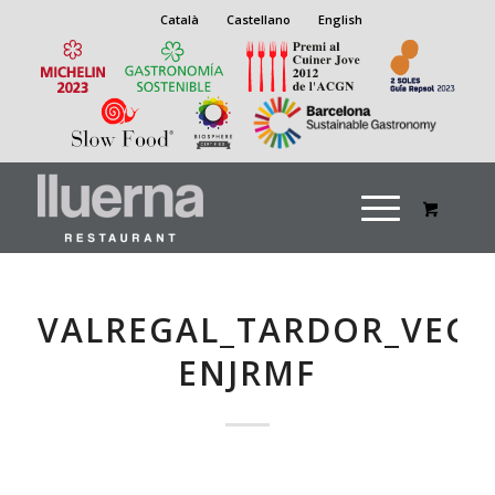
Català
Castellano
English
VALREGAL_TARDOR_VEGE
ENJRMF